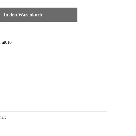
In den Warenkorb
:
al010
alt