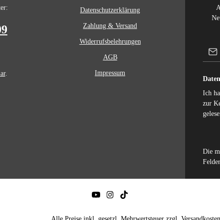
er:
A
Datenschutzerklärung
Ne
Zahlung & Versand
09
Widerrufsbelehrungen
AGB
Impressum
ar
.
Daten
Ich h
zur K
gelese
Die m
Felder
Alle Preise inkl. gesetzl. Mehrwertsteuer zzgl.
Versandkoste