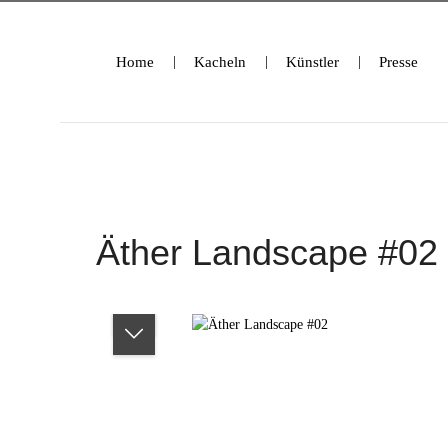
ringen
Zur Hauptnavigation springen
Home
Kacheln
Künstler
Presse
Äther Landscape #02
Bildergalerie überspringen