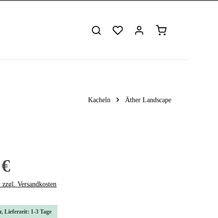
Warenkorb enthält 
Kacheln
Äther Landscape
 €
. zzgl. Versandkosten
, Lieferzeit: 1-3 Tage