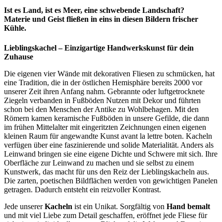
Ist es Land, ist es Meer, eine schwebende Landschaft?
Materie und Geist fließen in eins in diesen Bildern frischer
Kühle.
Lieblingskachel – Einzigartige Handwerkskunst für dein
Zuhause
Die eigenen vier Wände mit dekorativen Fliesen zu schmücken, hat
eine Tradition, die in der östlichen Hemisphäre bereits 2000 vor
unserer Zeit ihren Anfang nahm. Gebrannte oder luftgetrocknete
Ziegeln verbanden in Fußböden Nutzen mit Dekor und führten
schon bei den Menschen der Antike zu Wohlbehagen. Mit den
Römern kamen keramische Fußböden in unsere Gefilde, die dann
im frühen Mittelalter mit eingeritzten Zeichnungen einen eigenen
kleinen Raum für angewandte Kunst avant la lettre boten. Kacheln
verfügen über eine faszinierende und solide Materialität. Anders als
Leinwand bringen sie eine eigene Dichte und Schwere mit sich. Ihre
Oberfläche zur Leinwand zu machen und sie selbst zu einem
Kunstwerk, das macht für uns den Reiz der Lieblingskacheln aus.
Die zarten, poetischen Bildflächen werden von gewichtigen Panelen
getragen. Dadurch entsteht ein reizvoller Kontrast.
Jede unserer
Kacheln
ist ein Unikat. Sorgfältig von
Hand bemalt
und mit viel Liebe zum Detail geschaffen, eröffnet jede Fliese für