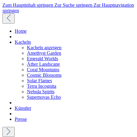
Zum Hauptinhalt springen
Zur Suche springen
Zur Hauptnavigation
springen
Home
Kacheln
Kacheln anzeigen
Amethyst Garden
Emerald Worlds
Äther Landscape
Coral Mountains
Cosmic Blossoms
Solar Flames
Terra Incognita
Nebula Spirits
Supernovas Echo
Künstler
Presse