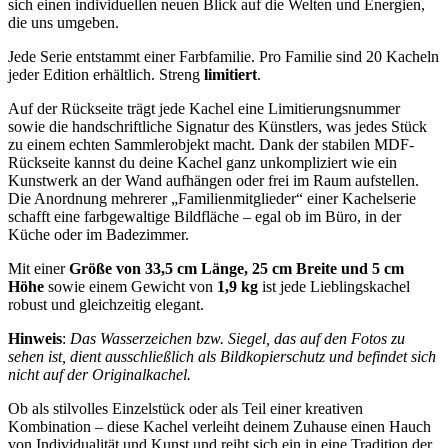
sich einen individuellen neuen Blick auf die Welten und Energien,
die uns umgeben.
Jede Serie entstammt einer Farbfamilie. Pro Familie sind 20 Kacheln
jeder Edition erhältlich. Streng
limitiert
.
Auf der Rückseite trägt jede Kachel eine Limitierungsnummer
sowie die handschriftliche Signatur des Künstlers, was jedes Stück
zu einem echten Sammlerobjekt macht. Dank der stabilen MDF-
Rückseite kannst du deine Kachel ganz unkompliziert wie ein
Kunstwerk an der Wand aufhängen oder frei im Raum aufstellen.
Die Anordnung mehrerer „Familienmitglieder“ einer Kachelserie
schafft eine farbgewaltige Bildfläche – egal ob im Büro, in der
Küche oder im Badezimmer.
Mit einer
Größe von 33,5 cm Länge, 25 cm Breite und 5 cm
Höhe
sowie einem Gewicht von
1,9 kg
ist jede Lieblingskachel
robust und gleichzeitig elegant.
Hinweis
:
Das Wasserzeichen bzw. Siegel, das auf den Fotos zu
sehen ist, dient ausschließlich als Bildkopierschutz und befindet sich
nicht auf der Originalkachel.
Ob als stilvolles Einzelstück oder als Teil einer kreativen
Kombination – diese Kachel verleiht deinem Zuhause einen Hauch
von Individualität und Kunst und reiht sich ein in eine Tradition der