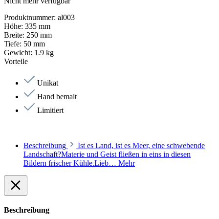
Nicht mehr verfügbar
Produktnummer:
al003
Höhe:
335 mm
Breite:
250 mm
Tiefe:
50 mm
Gewicht:
1.9 kg
Vorteile
Unikat
Hand bemalt
Limitiert
Beschreibung
Ist es Land, ist es Meer, eine schwebende
Landschaft?Materie und Geist fließen in eins in diesen
Bildern frischer Kühle.Lieb…
Mehr
Beschreibung