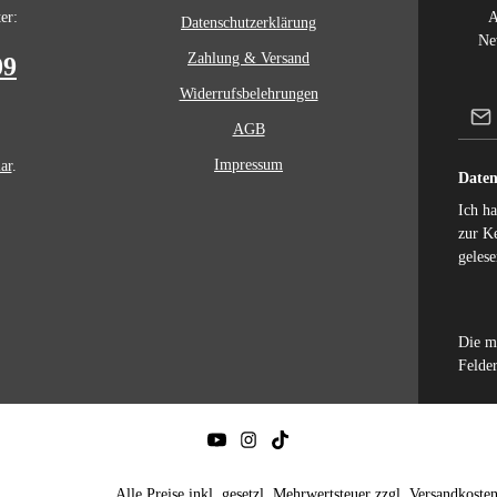
er:
A
Datenschutzerklärung
Ne
Zahlung & Versand
09
Widerrufsbelehrungen
AGB
Impressum
ar
.
Daten
Ich h
zur K
gelese
Die m
Felder
Alle Preise inkl. gesetzl. Mehrwertsteuer zzgl.
Versandkoste