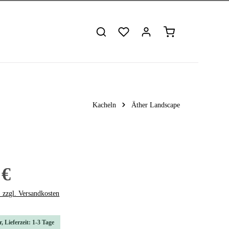
Warenkorb enthält 
Kacheln
Äther Landscape
 €
. zzgl. Versandkosten
, Lieferzeit: 1-3 Tage