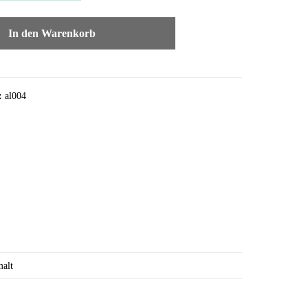
In den Warenkorb
:
al004
alt