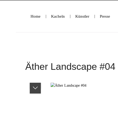
ringen
Zur Hauptnavigation springen
Home
Kacheln
Künstler
Presse
Äther Landscape #04
Bildergalerie überspringen