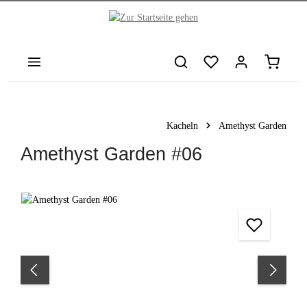
nhalt springen
Warenkor
Kacheln
Amethyst Garden
Amethyst Garden #06
Bildergalerie überspringen