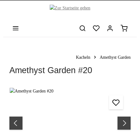
nhalt springen
Warenkor
Kacheln
Amethyst Garden
Amethyst Garden #20
Bildergalerie überspringen