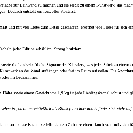
erfläche zur Leinwand zu machen und sie selbst zu einem Kunstwerk, das macht 
en. Dadurch entsteht ein reizvoller Kontrast.
malt
und mit viel Liebe zum Detail geschaffen, eröffnet jede Fliese für sich e
acheln jeder Edition erhältlich. Streng
limitiert
.
 sowie die handschriftliche Signatur des Künstlers, was jedes Stück zu einem
 Kunstwerk an der Wand aufhängen oder frei im Raum aufstellen. Die Anordnun
che oder im Badezimmer.
cm Höhe
sowie einem Gewicht von
1,9 kg
ist jede Lieblingskachel robust und gl
sehen ist, dient ausschließlich als Bildkopierschutz und befindet sich nicht auf
ombination – diese Kachel verleiht deinem Zuhause einen Hauch von Individualitä