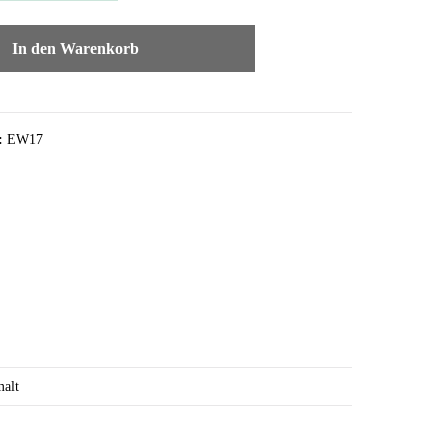
In den Warenkorb
:
EW17
alt