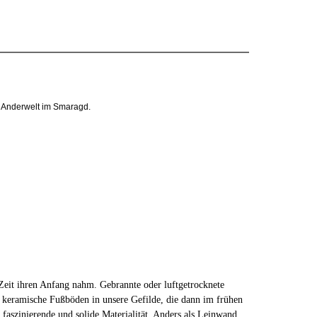
ne Anderwelt im Smaragd.
 Zeit ihren Anfang nahm. Gebrannte oder luftgetrocknete
keramische Fußböden in unsere Gefilde, die dann im frühen
 faszinierende und solide Materialität. Anders als Leinwand