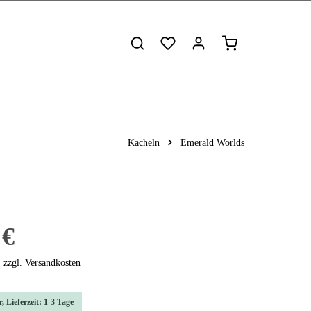
Warenkorb enthält 
Kacheln
Emerald Worlds
 €
. zzgl. Versandkosten
, Lieferzeit: 1-3 Tage