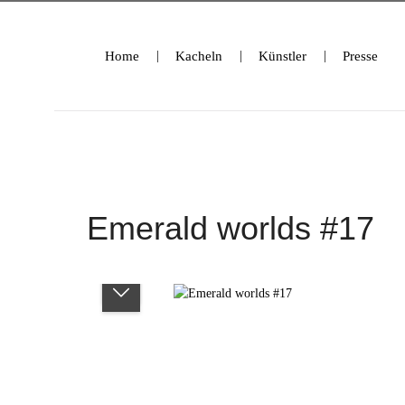
ringen
Zur Hauptnavigation springen
Home
Kacheln
Künstler
Presse
Emerald worlds #17
Bildergalerie überspringen