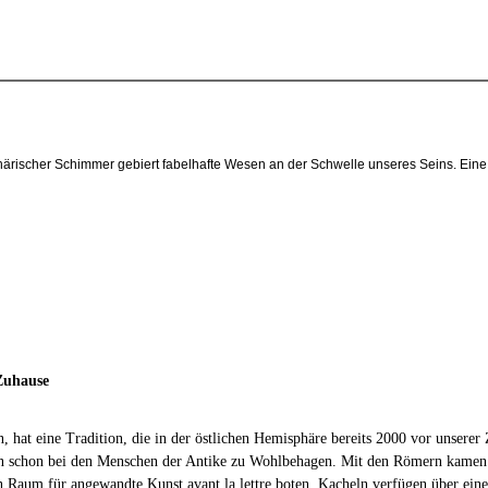
 sphärischer Schimmer gebiert fabelhafte Wesen an der Schwelle unseres Seins. Ei
 Zuhause
 hat eine Tradition, die in der östlichen Hemisphäre bereits 2000 vor unserer
n schon bei den Menschen der Antike zu Wohlbehagen. Mit den Römern kamen 
n Raum für angewandte Kunst avant la lettre boten. Kacheln verfügen über eine