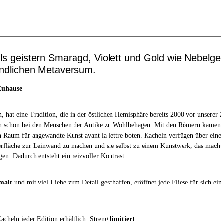
s geistern Smaragd, Violett und Gold wie Nebelges
endlichen Metaversum.
 Zuhause
 hat eine Tradition, die in der östlichen Hemisphäre bereits 2000 vor unserer
n schon bei den Menschen der Antike zu Wohlbehagen. Mit den Römern kamen 
n Raum für angewandte Kunst avant la lettre boten. Kacheln verfügen über eine
erfläche zur Leinwand zu machen und sie selbst zu einem Kunstwerk, das macht 
en. Dadurch entsteht ein reizvoller Kontrast.
malt
und mit viel Liebe zum Detail geschaffen, eröffnet jede Fliese für sich e
acheln jeder Edition erhältlich. Streng
limitiert
.