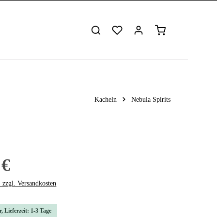
Warenkorb enthält 
Kacheln
Nebula Spirits
 €
. zzgl. Versandkosten
, Lieferzeit: 1-3 Tage