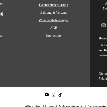
er:
A
Datenschutzerklärung
Ne
Zahlung & Versand
09
Widerrufsbelehrungen
AGB
Impressum
ar
.
Daten
Ich h
zur K
gelese
Die m
Felder
Alle Preise inkl. gesetzl. Mehrwertsteuer zzgl.
Versandkoste