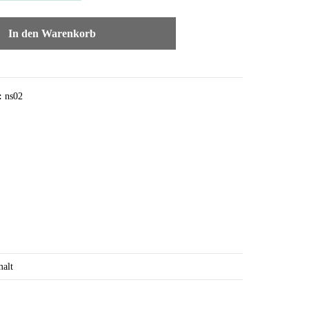
In den Warenkorb
:
ns02
alt