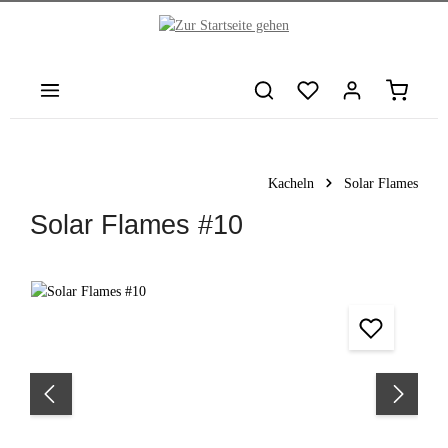
nhalt springen
Warenkor
Kacheln
Solar Flames
Solar Flames #10
Bildergalerie überspringen