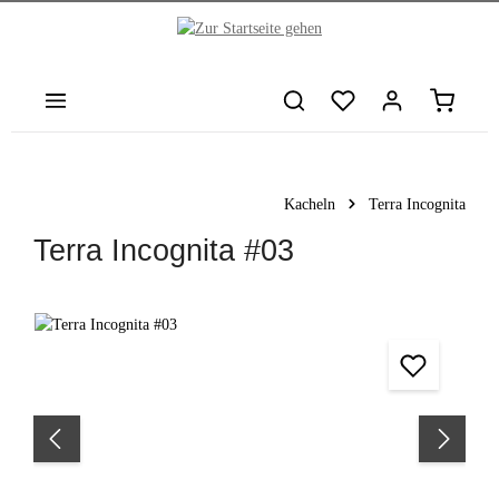
nhalt springen
Warenkor
Kacheln
Terra Incognita
Terra Incognita #03
Bildergalerie überspringen