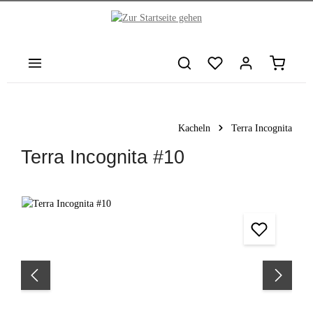
nhalt springen
Warenkor
Kacheln
Terra Incognita
Terra Incognita #10
Bildergalerie überspringen