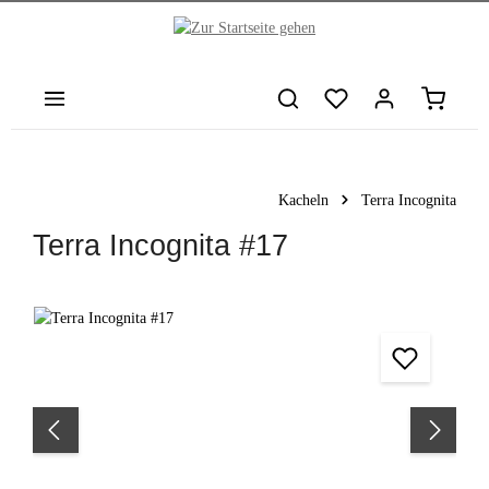
nhalt springen
Warenkor
Kacheln
Terra Incognita
Terra Incognita #17
Bildergalerie überspringen